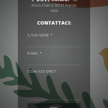
Arturo Chiari 4, 50127 Firenze,
Italia
CONTATTACI:
IL TUO NOME: *
E-MAIL: *
COSA VUOI DIRCI?: