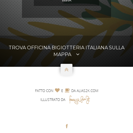
INVIA
TROVA OFFICINA BIGIOTTERIA ITALIANA SULLA
MAPPA



FATTO CON
E
DA
ALIAS2K.COM
ILLUSTRATO DA
