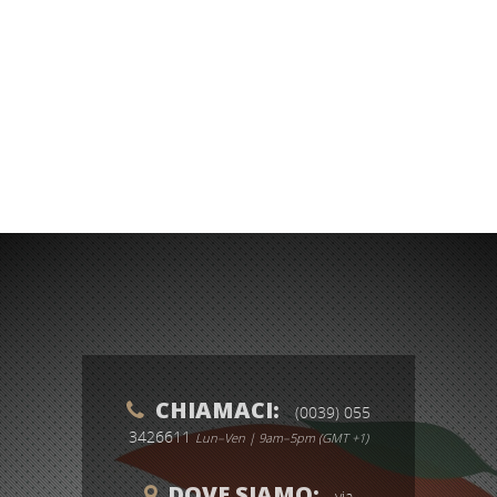
CHIAMACI:

(0039) 055
3426611
Lun–Ven | 9am–5pm (GMT +1)
DOVE SIAMO:

via