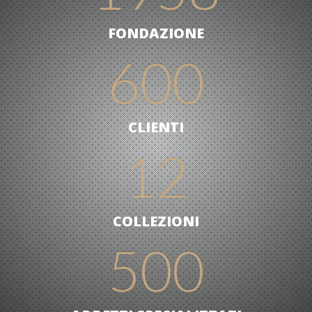
FONDAZIONE
600
CLIENTI
12
COLLEZIONI
500