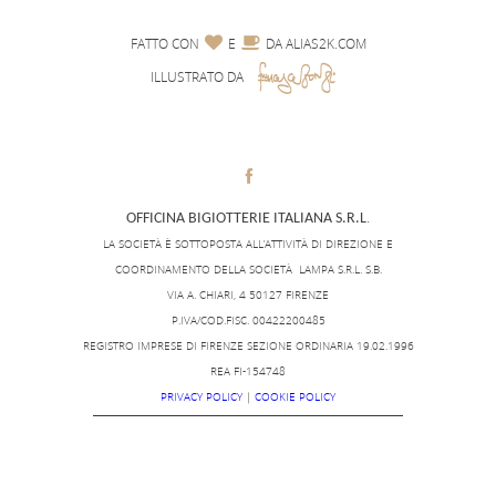


FATTO CON
E
DA
ALIAS2K.COM
ILLUSTRATO DA

.
OFFICINA BIGIOTTERIE ITALIANA S.R.L
LA SOCIETÀ È SOTTOPOSTA ALL’ATTIVITÀ DI DIREZIONE E
COORDINAMENTO DELLA SOCIETÀ LAMPA S.R.L. S.B.
VIA A. CHIARI, 4 50127 FIRENZE
P.IVA/COD.FISC. 00422200485
REGISTRO IMPRESE DI FIRENZE SEZIONE ORDINARIA 19.02.1996
REA FI-154748
PRIVACY POLICY
|
COOKIE POLICY