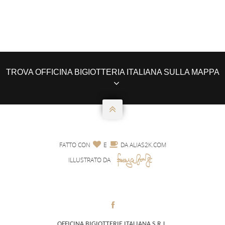
TROVA OFFICINA BIGIOTTERIA ITALIANA SULLA MAPPA



FATTO CON
E
DA
ALIAS2K.COM
ILLUSTRATO DA

.
OFFICINA BIGIOTTERIE ITALIANA S.R.L